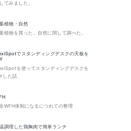
してみました。
葉植物・自然
葉植物を買った。自然に関して調べた。
lexiSpotでスタンディングデスクの天板を
Y
lexiSpotを使ってスタンディングデスクを
IYした話
FH
全WFH体制になるにつれての整理
温調理した鶏胸肉で簡単ランチ