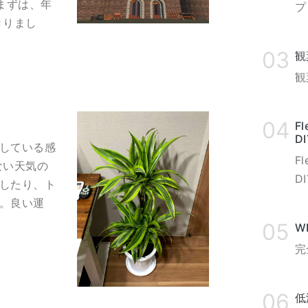
まずは、年
プ
りきりまし
観
観
F
DI
している感
F
ない天気の
D
したり、ト
。良い運
W
完
低