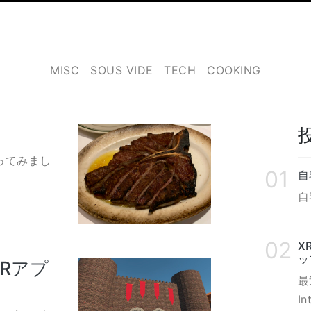
MISC
SOUS VIDE
TECH
COOKING
作ってみまし
自
自
X
ッ
でVRアプ
最
I