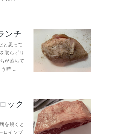
ランチ
だと思って
を取らずリ
ちが落ちて
 ...
ロック
塊を焼くと
ーロインブ