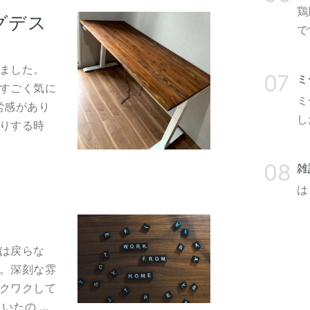
鶏
ングデス
で
ました。
ミ
すごく気に
ミ
労感があり
し
りする時
雑
は
は戻らな
。深刻な雰
クワクして
たの ...